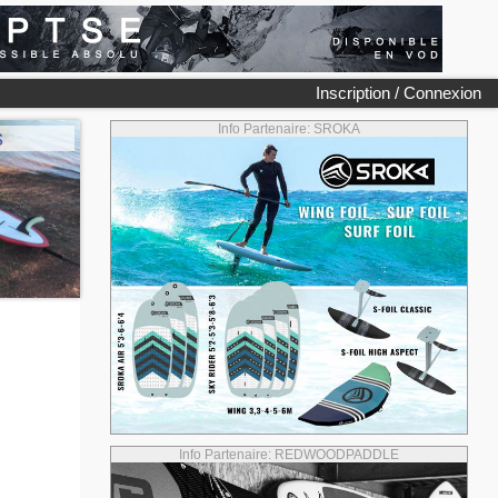
Inscription / Connexion
Info Partenaire: SROKA
s
Info Partenaire: REDWOODPADDLE