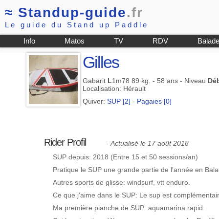
≈
Standup-guide
.fr
Le guide du Stand up Paddle
Info
Matos
TV
RDV
Balad
Gilles
Gabarit
L
1m78 89 kg. - 58 ans - Niveau
Dé
Localisation: Hérault
Quiver:
SUP [2]
-
Pagaies [0]
Rider Profil
-
Actualisé le 17 août 2018
SUP depuis: 2018 (Entre 15 et 50 sessions/an)
Pratique le SUP une grande partie de l'année en Bala
Autres sports de glisse: windsurf, vtt enduro.
Ce que j'aime dans le SUP: Le sup est complémentaire
Ma première planche de SUP: aquamarina rapid.