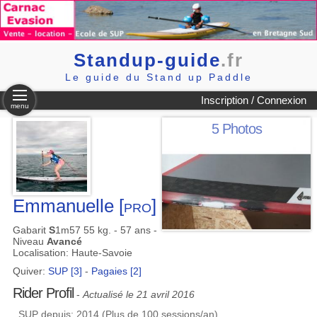
Standup-guide
.fr
Le guide du Stand up Paddle
Inscription / Connexion
menu
5 Photos
Emmanuelle
[pro]
Gabarit
S
1m57 55 kg. - 57 ans -
Niveau
Avancé
Localisation: Haute-Savoie
Quiver:
SUP [3]
-
Pagaies [2]
Rider Profil
-
Actualisé le 21 avril 2016
SUP depuis: 2014 (Plus de 100 sessions/an)