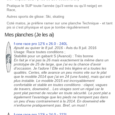
Pratique le SUP toute l'année (qu'il vente ou qu'il neige) en
Race,
Autres sports de glisse: Ski, skating
Coté matos, je préfère ramer sur une planche Technique - et tant
pis si c'est physique et que je tombe régulièrement
Mes planches (Je les ai)
f-one race pro 12'6 x 26.0 - 240L
Ajouté au quiver le 8 juil. 2016
- Avis du 8 juil. 2016
Usage: Race toutes conditions ;
Stabilité pour un gabarit S (Avancé) : Très bonne
En fait je n'ai pas la 26 mais exactement la même dans un
prototype de 25 de large, que j'ai eu la chance d'avoir
d'occasion. Je l'adore ! Elle est très légère et a toutes les
qualités. Certes, elle avance un peu moins vite sur le plat
que le modèle 2014 que j'ai en 24 (une fusée), mais qui est
plus instable. Le modèle 2015 est incroyablement
confortable et stable en toutes conditions : clapot, vagues
de travers, downwind... Les virages sont un régal car le
pont plat permet de reculer en toute sécurité. Le pont plat a
également l'avantage que les pieds ne trempent pas dans
un peu d'eau contrairement à la 2014. En downwind elle
n'enfourne pratiquement pas. Bref, un must !
f-one race pro 12'6 x 24.0 - 222L