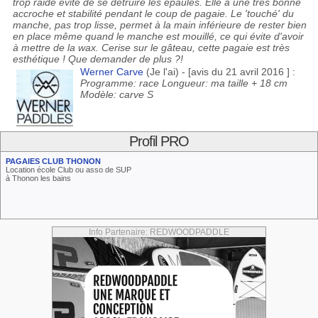
trop raide évite de se détruire les épaules. Elle a une très bonne
accroche et stabilité pendant le coup de pagaie. Le 'touché' du
manche, pas trop lisse, permet à la main inférieure de rester bien
en place même quand le manche est mouillé, ce qui évite d'avoir
à mettre de la wax. Cerise sur le gâteau, cette pagaie est très
esthétique ! Que demander de plus ?!
Werner Carve
(Je l'ai) - [avis du 21 avril 2016 ] :
Programme: race Longueur: ma taille + 18 cm
Modèle: carve S
Profil PRO
PAGAIES CLUB THONON
Location école Club ou asso de SUP
à Thonon les bains
Info Partenaire: REDWOODPADDLE