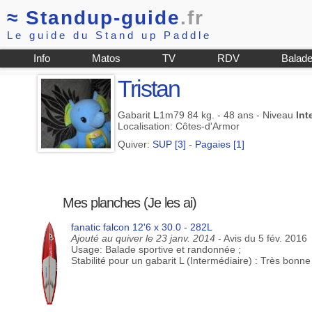
≈
Standup-guide
.fr
Le guide du Stand up Paddle
Info
Matos
TV
RDV
Balad
Tristan
Gabarit
L
1m79 84 kg. - 48 ans - Niveau
Int
Localisation: Côtes-d'Armor
Quiver:
SUP [3]
-
Pagaies [1]
Mes planches (Je les ai)
fanatic falcon 12'6 x 30.0 - 282L
Ajouté au quiver le 23 janv. 2014
- Avis du 5 fév. 2016
Usage: Balade sportive et randonnée ;
Stabilité pour un gabarit L (Intermédiaire) : Très bonne