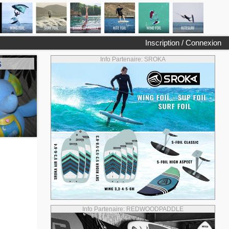
Inscription / Connexion
Info Partenaire: SROKA
s
Info Partenaire: REDWOODPADDLE