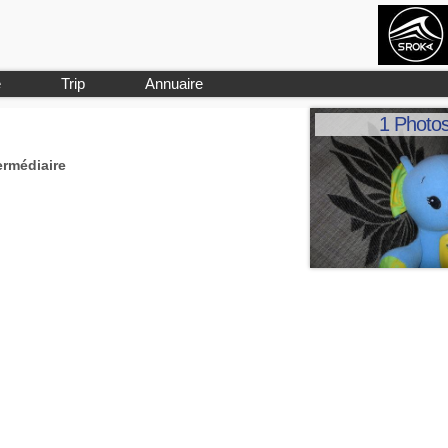
e
Trip
Annuaire
1 Photo
ermédiaire