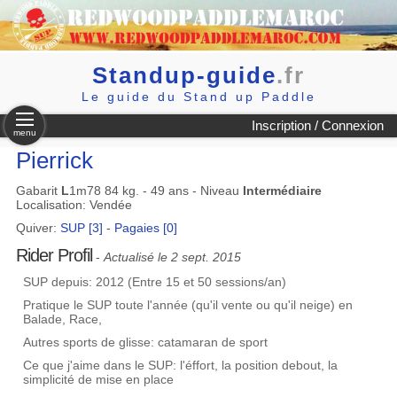
Standup-guide
.fr
Le guide du Stand up Paddle
Inscription / Connexion
menu
Pierrick
Gabarit
L
1m78 84 kg. - 49 ans - Niveau
Intermédiaire
Localisation: Vendée
Quiver:
SUP [3]
-
Pagaies [0]
Rider Profil
-
Actualisé le 2 sept. 2015
SUP depuis: 2012 (Entre 15 et 50 sessions/an)
Pratique le SUP toute l'année (qu'il vente ou qu'il neige) en
Balade, Race,
Autres sports de glisse: catamaran de sport
Ce que j'aime dans le SUP: l'éffort, la position debout, la
simplicité de mise en place