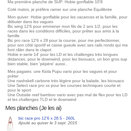
Ma première planche de SUP: Hobie gonflable 10'8
Coté matos, je préfère ramer sur une planche Equilibrée
Mon quiver: Hobie gonflable pour les vacances et la famille, pour
débuter dans les vagues
Bic wing 12'6 pour emmener mon fils de 2 ans 1/2, pour les
races dans les conditions difficiles, pour prêter aux amis à la
famille
Bic pro race 12'6 x 28 pour la course, pour me perfectionner,
pour son côté sportif et casse gueule avec ses rails ronds qui me
font râler dans le clapot.
Hobie e-serie 14' pour les LD et les challenges très longues
distances, pour le downwind, pour les bivouacs, un bon gros sup
bien stable, bien 'pépère' aussi...
Mes pagaies: une Kiola Pupu vario pour les vagues et pour
prêter
Une nashskell carbone très légère pour la balade, les bicouacs
Une Select race pro xs pour les courses techniques courte et
pour le sport
Une Outside reef bamboo vario avec pas mal de flex pour les LD
et les challenges TLD et le downwind
Mes planches (Je les ai)
bic race pro 12'6 x 28.5 - 260L
Ajouté au quiver le 3 sept. 2015