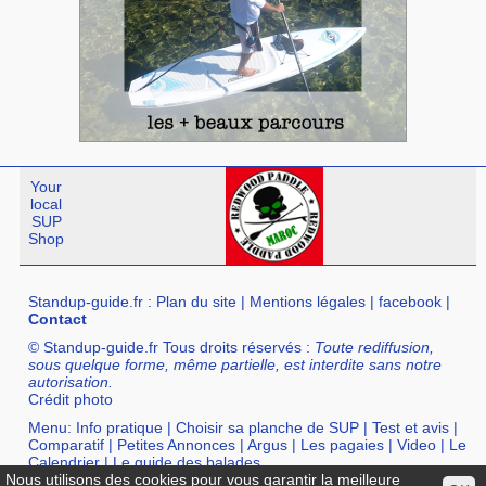
Your
local
SUP
Shop
Standup-guide.fr
:
Plan du site
|
Mentions légales
|
facebook
|
Contact
© Standup-guide.fr Tous droits réservés :
Toute rediffusion,
sous quelque forme, même partielle, est interdite sans notre
autorisation.
Crédit photo
Menu:
Info pratique
|
Choisir sa planche de SUP
|
Test et avis
|
Comparatif
|
Petites Annonces
|
Argus
|
Les pagaies
|
Video
|
Le
Calendrier
|
Le guide des balades
Nous utilisons des cookies pour vous garantir la meilleure