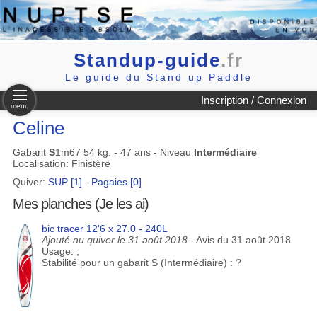
Standup-guide
.fr
Le guide du Stand up Paddle
Inscription / Connexion
menu
Celine
Gabarit
S
1m67 54 kg. - 47 ans - Niveau
Intermédiaire
Localisation: Finistère
Quiver:
SUP [1]
-
Pagaies [0]
Mes planches (Je les ai)
bic tracer 12'6 x 27.0 - 240L
Ajouté au quiver le 31 août 2018
- Avis du 31 août 2018
Usage: ;
Stabilité pour un gabarit S (Intermédiaire) : ?