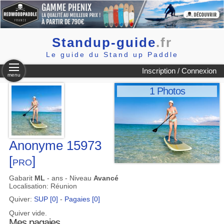
Standup-guide
.fr
Le guide du Stand up Paddle
Inscription / Connexion
menu
1 Photos
Anonyme 15973
[pro]
Gabarit
ML
- ans - Niveau
Avancé
Localisation: Réunion
Quiver:
SUP [0]
-
Pagaies [0]
Quiver vide.
Mes pagaies