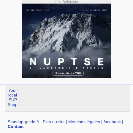
Info Partenaire
Your
local
SUP
Shop
Standup-guide.fr
:
Plan du site
|
Mentions légales
|
facebook
|
Contact