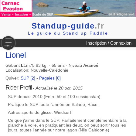
Standup-guide
.fr
Le guide du Stand up Paddle
Inscription / Connexion
menu
Lionel
Gabarit
L
1m75 83 kg. - 65 ans - Niveau
Avancé
Localisation: Nouvelle-Calédonie
Quiver:
SUP [2]
-
Pagaies [0]
Rider Profil
-
Actualisé le 20 oct. 2015
SUP depuis: 2010 (Entre 50 et 100 sessions/an)
Pratique le SUP toute l'année en Balade, Race,
Autres sports de glisse: Windsurf
Ce que j'aime dans le SUP: Parfaitement complémentaire à la
planche à voile, en pratiquant les deux, on peut sortir tous les
jours, toutes l'année sur notre lagon (Nlle Calédonie)