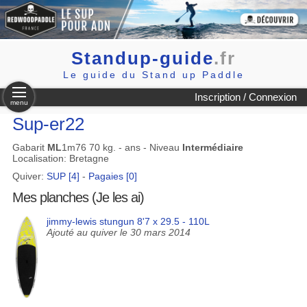
Standup-guide
.fr
Le guide du Stand up Paddle
Inscription / Connexion
menu
Sup-er22
Gabarit
ML
1m76 70 kg. - ans - Niveau
Intermédiaire
Localisation: Bretagne
Quiver:
SUP [4]
-
Pagaies [0]
Mes planches (Je les ai)
jimmy-lewis stungun 8'7 x 29.5 - 110L
Ajouté au quiver le 30 mars 2014