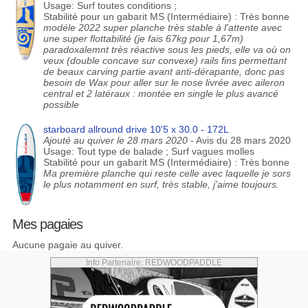
Usage: Surf toutes conditions ;
Stabilité pour un gabarit MS (Intermédiaire) : Très bonne
modéle 2022 super planche très stable à l'attente avec
une super flottabilité (je fais 67kg pour 1,67m)
paradoxalemnt très réactive sous les pieds, elle va où on
veux (double concave sur convexe) rails fins permettant
de beaux carving partie avant anti-dérapante, donc pas
besoin de Wax pour aller sur le nose livrée avec aileron
central et 2 latéraux : montée en single le plus avancé
possible
starboard allround drive 10'5 x 30.0 - 172L
Ajouté au quiver le 28 mars 2020
- Avis du 28 mars 2020
Usage: Tout type de balade ; Surf vagues molles
Stabilité pour un gabarit MS (Intermédiaire) : Très bonne
Ma première planche qui reste celle avec laquelle je sors
le plus notamment en surf, très stable, j'aime toujours.
Mes pagaies
Aucune pagaie au quiver.
Info Partenaire: REDWOODPADDLE