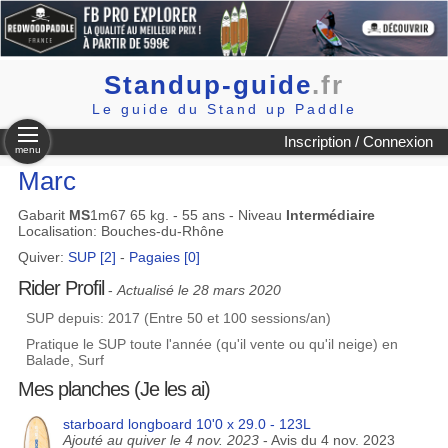
Standup-guide
.fr
Le guide du Stand up Paddle
Inscription / Connexion
menu
Marc
Gabarit
MS
1m67 65 kg. - 55 ans - Niveau
Intermédiaire
Localisation: Bouches-du-Rhône
Quiver:
SUP [2]
-
Pagaies [0]
Rider Profil
-
Actualisé le 28 mars 2020
SUP depuis: 2017 (Entre 50 et 100 sessions/an)
Pratique le SUP toute l'année (qu'il vente ou qu'il neige) en
Balade, Surf
Mes planches (Je les ai)
starboard longboard 10'0 x 29.0 - 123L
Ajouté au quiver le 4 nov. 2023
- Avis du 4 nov. 2023