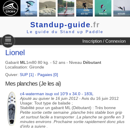
Standup-guide
.fr
Le guide du Stand up Paddle
Inscription / Connexion
menu
Lionel
Gabarit
ML
1m80 80 kg. - 52 ans - Niveau
Débutant
Localisation: Gironde
Quiver:
SUP [1]
-
Pagaies [0]
Mes planches (Je les ai)
c4-waterman isup xxl 10'9 x 34.0 - 183L
Ajouté au quiver le 16 juin 2012
- Avis du 16 juin 2012
Usage: Tout type de balade ;
Stabilité pour un gabarit ML (Débutant) : Très bonne
Petite sortie cette semaine ,planche très stable bon grip
,et surtout facile a transporter .La planche se gonfle en 3
minutes environs .Prochaine sortie rapidement donc plus
d'info a suivre .