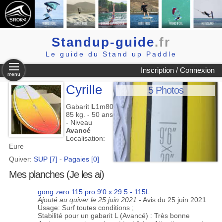
Standup-guide
.fr
Le guide du Stand up Paddle
Inscription / Connexion
menu
Cyrille
5 Photos
Gabarit
L
1m80
85 kg. - 50 ans
- Niveau
Avancé
Localisation:
Eure
Quiver:
SUP [7]
-
Pagaies [0]
Mes planches (Je les ai)
gong zero 115 pro 9'0 x 29.5 - 115L
Ajouté au quiver le 25 juin 2021
- Avis du 25 juin 2021
Usage: Surf toutes conditions ;
Stabilité pour un gabarit L (Avancé) : Très bonne