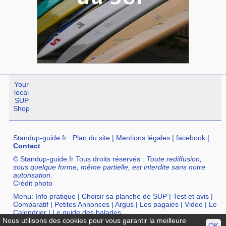
Your
local
SUP
Shop
Standup-guide.fr
:
Plan du site
|
Mentions légales
|
facebook
|
Contact
© Standup-guide.fr Tous droits réservés :
Toute rediffusion,
sous quelque forme, même partielle, est interdite sans notre
autorisation.
Crédit photo
Menu:
Info pratique
|
Choisir sa planche de SUP
|
Test et avis
|
Comparatif
|
Petites Annonces
|
Argus
|
Les pagaies
|
Video
|
Le
Calendrier
|
Le guide des balades
Nous utilisons des cookies pour vous garantir la meilleure
Annuaire :
SurfShop et Magasins pour acheter un SUP
|
Points
OK