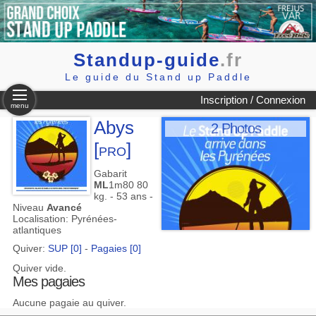
Standup-guide
.fr
Le guide du Stand up Paddle
Inscription / Connexion
menu
Abys
2 Photos
[pro]
Gabarit
ML
1m80 80
kg. - 53 ans -
Niveau
Avancé
Localisation: Pyrénées-
atlantiques
Quiver:
SUP [0]
-
Pagaies [0]
Quiver vide.
Mes pagaies
Aucune pagaie au quiver.