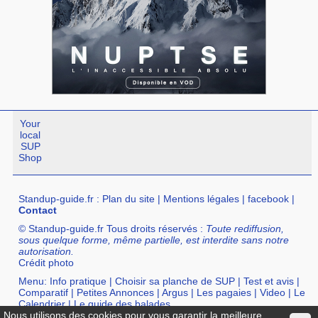
Your
local
SUP
Shop
Standup-guide.fr
:
Plan du site
|
Mentions légales
|
facebook
|
Contact
© Standup-guide.fr Tous droits réservés :
Toute rediffusion,
sous quelque forme, même partielle, est interdite sans notre
autorisation.
Crédit photo
Menu:
Info pratique
|
Choisir sa planche de SUP
|
Test et avis
|
Comparatif
|
Petites Annonces
|
Argus
|
Les pagaies
|
Video
|
Le
Calendrier
|
Le guide des balades
Nous utilisons des cookies pour vous garantir la meilleure