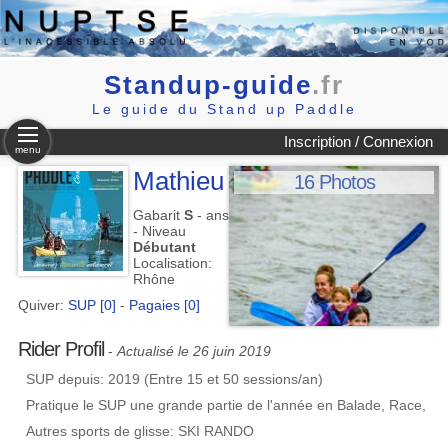
Standup-guide
.fr
Le guide du Stand up Paddle
Inscription / Connexion
menu
Mathieu
16 Photos
Gabarit
S
- ans
- Niveau
Débutant
Localisation:
Rhône
Quiver:
SUP [0]
-
Pagaies [0]
Rider Profil
-
Actualisé le 26 juin 2019
SUP depuis: 2019 (Entre 15 et 50 sessions/an)
Pratique le SUP une grande partie de l'année en Balade, Race,
Autres sports de glisse: SKI RANDO