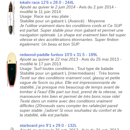
lokahi race 12'6 x 28.0 - 244L
Ajouté au quiver le 2 juin 2014
- Avis du 2 juin 2014 -
modifié le 11 juin 2014
Usage: Race sur eau plate ;
Stabilité pour un gabarit L (Avancé) : Moyenne
Je l'utilise vraiment dans les conditions cools et Ce SUP
est parfait. Super stable pour mon gabarit et permet une
navigation optimale. Le shape est vraiment bien fait super
vitesse et des accélérations étonnantes. Super finition
également. Un beau et bon SUP.
redwood-paddle funbox 10'0 x 31.5 - 189L
Ajouté au quiver le 22 mai 2013
- Avis du 25 mai 2013 -
modifié le 17 juin 2013
Usage: Surf toutes conditions ; Tout type de balade
Stabilité pour un gabarit L (Intermédiaire) : Très bonne
Testé sur des conditions vraiment cool, glassy et petite
vague de 5ocm ou plus. Elle est impressionnante de
stabilité, j'ai presque mis beaucoup de temps avant de
tomber à l'eau! Elle part sur tout, prend de la vitesse, se
manoeuvre très bien et permet de très bons nose ride!
Testé dans un mètre avec des conditions vraiment
difficiles (20noeuds sans compter les rafales)et pareil
super stable. j'adore! Si vous souhaitez du confort et de
la stabilité, elle est parfaite.
starboard pro 9'1 x 29.0 - 132L