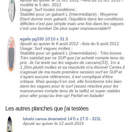
Ajouté au quiver le 31 oct. 2012
- Avis du 31 oct. 2012 -
modifié le 5 déc. 2012
Usage: Surf toutes conditions ;
Stabilité pour un gabarit L (Intermédiaire) : Moyenne
Etant donné mon gabarit, l'équilibre dans les conditions
difficiles n'est pas simple mais une fois dans les vagues
c'est une bombe! De plus super manoeuvrable!!!
egalis pg330 10'10 x 31.5
Ajouté au quiver le 6 août 2012
- Avis du 6 août 2012
Usage: Surf vagues molles ;
Stabilité pour un gabarit L (Intermédiaire) : Très bonne
Très satisfait par ce SUP que j'ai acheté compte tenu du
prix. Je l'ai testé sur les vagues de carcans(33), 1m à
1.20m plutôt molles et sa réactivité m'a étonné! Certes il
s'agissait de ma toute première session surf en SUP et
n'ayant aucune références, il est compliqué d'être
critique. Mais quoiqu'il en soit, elle fonctionne très bien
dans les vagues pour le surf (assez réactive pour les
manoeuvres compte tenu de la taille) et super stables
pour aller jusqu'au line-up! Parfait en balade!
Les autres planches que j'ai testées
lokahi canoa downwind 14'0 x 27.0 - 322L
Ajouté au quiver le 12 août 2015