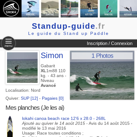
Standup-guide
.fr
Le guide du Stand up Paddle
Inscription / Connexion
menu
Simon
1 Photos
Gabarit
XL
1m88 110
kg. - 43 ans -
Niveau
Avancé
Localisation: Nord
Quiver:
SUP [12]
-
Pagaies [0]
Mes planches (Je les ai)
lokahi canoa beach race 12'6 x 28.0 - 268L
Ajouté au quiver le 14 août 2015
- Avis du 14 août 2015 -
modifié le 13 mai 2016
Usage: Race toutes conditions ;