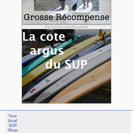
Exclusif sur standup-guide
Your
local
SUP
Shop