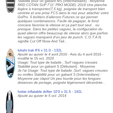
Stabilité pour un gabarit MS (Intermédiaire) : Moyenne
RRD COTAN SUP 7'11' PRO MODEL 2019 Une planche
légère à transporter(7,5 kg), poignée de transport bien
centrée et une prise FCS dans le nez pour attacher votre
GoPro. 5 boîtiers d'ailerons Futures ce qui permet
quelques combinaisons. Facile de pagayer, le fond
concave favorise la vitesse et ça part tout seul... ou
presque. Dans les petites vagues, la configuration du
quad aileron offre beaucoup de vitesse alors que parfois
les vagues manquent d'un peu de punch. C.O.T.A.N.
signifie Cut Off Nose And Tail...
lokahi trak 8'6 x 31.0 - 132L
Ajouté au quiver le 4 avril 2016
- Avis du 4 avril 2016 -
modifié le 15 oct. 2020
Usage: Tout type de balade ; Surf vagues creuses
Stabilité pour un gabarit S (Débutant) : Moyenne
Je l'ai Usage: Tout type de balade ;Surf, vagues creuses
ou molles Stabilité pour un gabarit S (Intermediare) :
Moyenne par clapot Un peu lourde pour les longues
distances de portage, poignée légèrement décentrée...
hobie inflatable drifter 10'0 x 31.5 - 192L
Ajouté au quiver le 5 oct. 2014