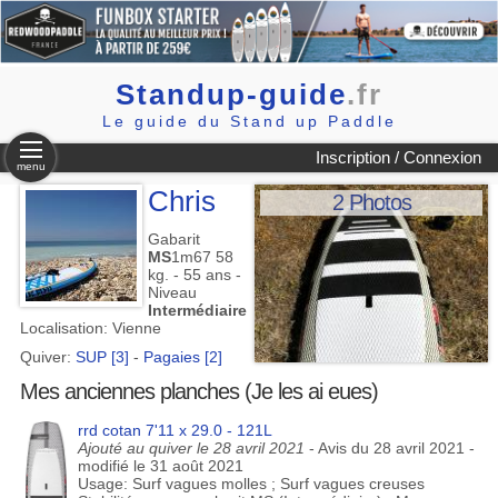
Standup-guide
.fr
Le guide du Stand up Paddle
Inscription / Connexion
menu
Chris
2 Photos
Gabarit
MS
1m67 58
kg. - 55 ans -
Niveau
Intermédiaire
Localisation: Vienne
Quiver:
SUP [3]
-
Pagaies [2]
Mes anciennes planches (Je les ai eues)
rrd cotan 7'11 x 29.0 - 121L
Ajouté au quiver le 28 avril 2021
- Avis du 28 avril 2021 -
modifié le 31 août 2021
Usage: Surf vagues molles ; Surf vagues creuses