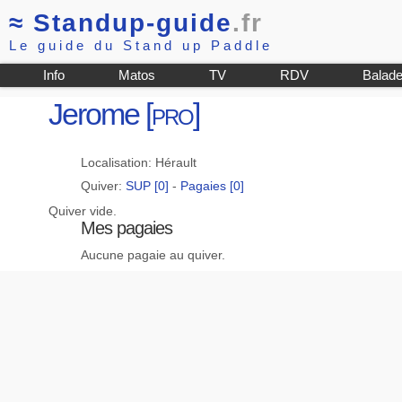
≈
Standup-guide
.fr
Le guide du Stand up Paddle
Info
Matos
TV
RDV
Balad
Jerome
[pro]
Localisation: Hérault
Quiver:
SUP [0]
-
Pagaies [0]
Quiver vide.
Mes pagaies
Aucune pagaie au quiver.