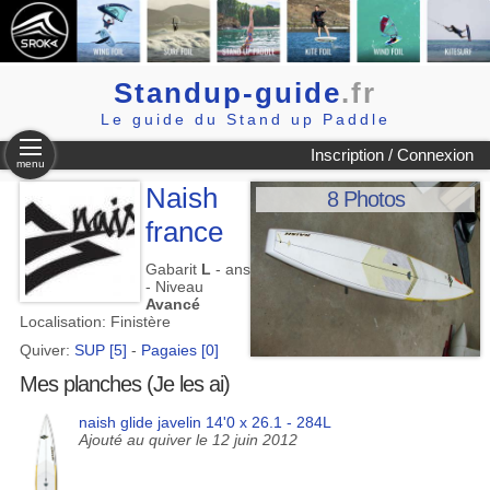
Standup-guide
.fr
Le guide du Stand up Paddle
Inscription / Connexion
menu
Naish
8 Photos
france
Gabarit
L
- ans
- Niveau
Avancé
Localisation: Finistère
Quiver:
SUP [5]
-
Pagaies [0]
Mes planches (Je les ai)
naish glide javelin 14'0 x 26.1 - 284L
Ajouté au quiver le 12 juin 2012