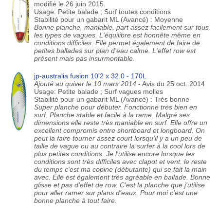
modifié le 26 juin 2015
Usage: Petite balade ; Surf toutes conditions
Stabilité pour un gabarit ML (Avancé) : Moyenne
Bonne planche, maniable, part assez facilement sur tous
les types de vagues. L'équilibre est honnête même en
conditions difficiles. Elle permet également de faire de
petites ballades sur plan d'eau calme. L'effet row est
présent mais pas insurmontable.
jp-australia fusion 10'2 x 32.0 - 170L
Ajouté au quiver le 10 mars 2014
- Avis du 25 oct. 2014
Usage: Petite balade ; Surf vagues molles
Stabilité pour un gabarit ML (Avancé) : Très bonne
Super planche pour débuter. Fonctionne très bien en
surf. Planche stable et facile à la rame. Malgré ses
dimensions elle reste très maniable en surf. Elle offre un
excellent compromis entre shortboard et longboard. On
peut la faire tourner assez court lorsqu'il y a un peu de
taille de vague ou au contraire la surfer à la cool lors de
plus petites conditions. Je l'utilise encore lorsque les
conditions sont très difficiles avec clapot et vent. le reste
du temps c'est ma copine (débutante) qui se fait la main
avec. Elle est également très agréable en ballade. Bonne
glisse et pas d'effet de row. C'est la planche que j'utilise
pour aller ramer sur plans d'eaux. Pour moi c'est une
bonne planche à tout faire.