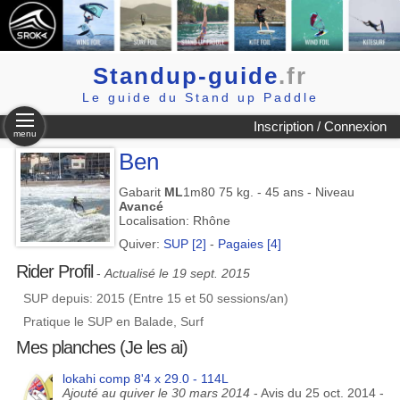
Standup-guide
.fr
Le guide du Stand up Paddle
Inscription / Connexion
menu
Ben
Gabarit
ML
1m80 75 kg. - 45 ans - Niveau
Avancé
Localisation: Rhône
Quiver:
SUP [2]
-
Pagaies [4]
Rider Profil
-
Actualisé le 19 sept. 2015
SUP depuis: 2015 (Entre 15 et 50 sessions/an)
Pratique le SUP en Balade, Surf
Mes planches (Je les ai)
lokahi comp 8'4 x 29.0 - 114L
Ajouté au quiver le 30 mars 2014
- Avis du 25 oct. 2014 -