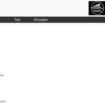
e
Trip
Annuaire
rée
onne