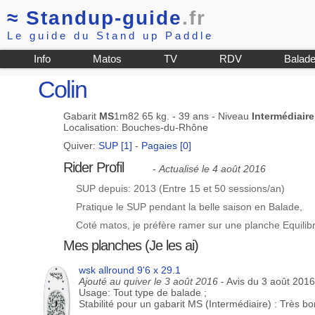
≈
Standup-guide
.fr
Le guide du Stand up Paddle
Info
Matos
TV
RDV
Balad
Colin
Gabarit
MS
1m82 65 kg. - 39 ans - Niveau
Intermédiaire
Localisation: Bouches-du-Rhône
Quiver:
SUP [1]
-
Pagaies [0]
Rider Profil
-
Actualisé le 4 août 2016
SUP depuis: 2013 (Entre 15 et 50 sessions/an)
Pratique le SUP pendant la belle saison en Balade,
Coté matos, je préfère ramer sur une planche Equilib
Mes planches (Je les ai)
wsk allround 9'6 x 29.1
Ajouté au quiver le 3 août 2016
- Avis du 3 août 2016
Usage: Tout type de balade ;
Stabilité pour un gabarit MS (Intermédiaire) : Très b