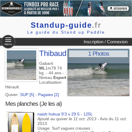
Standup-guide
.fr
Le guide du Stand up Paddle
Inscription / Connexion
menu
Thibaud
1 Photos
Gabarit
ML
1m78 74
kg. - 44 ans -
Niveau
Expert
Localisation:
Hérault
Quiver:
SUP [5]
-
Pagaies [2]
Mes planches (Je les ai)
naish hokua 9'3 x 29.5 - 125L
Ajouté au quiver le 11 oct. 2013
- Avis du 11 oct.
2013
Usage: Surf vagues creuses ;