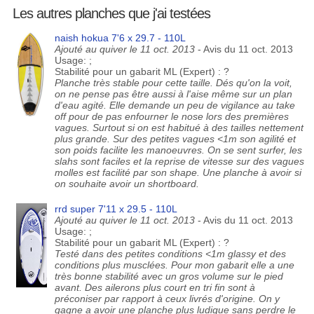
Les autres planches que j'ai testées
naish hokua 7'6 x 29.7 - 110L
Ajouté au quiver le 11 oct. 2013
- Avis du 11 oct. 2013
Usage: ;
Stabilité pour un gabarit ML (Expert) : ?
Planche très stable pour cette taille. Dés qu'on la voit,
on ne pense pas être aussi à l'aise même sur un plan
d'eau agité. Elle demande un peu de vigilance au take
off pour de pas enfourner le nose lors des premières
vagues. Surtout si on est habitué à des tailles nettement
plus grande. Sur des petites vagues <1m son agilité et
son poids facilite les manoeuvres. On se sent surfer, les
slahs sont faciles et la reprise de vitesse sur des vagues
molles est facilité par son shape. Une planche à avoir si
on souhaite avoir un shortboard.
rrd super 7'11 x 29.5 - 110L
Ajouté au quiver le 11 oct. 2013
- Avis du 11 oct. 2013
Usage: ;
Stabilité pour un gabarit ML (Expert) : ?
Testé dans des petites conditions <1m glassy et des
conditions plus musclées. Pour mon gabarit elle a une
très bonne stabilité avec un gros volume sur le pied
avant. Des ailerons plus court en tri fin sont à
préconiser par rapport à ceux livrés d'origine. On y
gagne a avoir une planche plus ludique sans perdre le