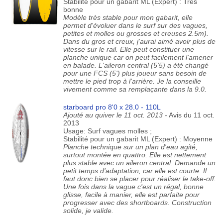
Stabilité pour un gabarit ML (Expert) : Très
bonne
Modèle très stable pour mon gabarit, elle
permet d'évoluer dans le surf sur des vagues,
petites et molles ou grosses et creuses 2.5m).
Dans du gros et creux, j'aurai aimé avoir plus de
vitesse sur le rail. Elle peut constituer une
planche unique car on peut facilement l'amener
en balade. L'aileron central (5'5) a été changé
pour une FCS (5') plus joueur sans besoin de
mettre le pied trop à l'arrière. Je la conseille
vivement comme sa remplaçante dans la 9.0.
starboard pro 8'0 x 28.0 - 110L
Ajouté au quiver le 11 oct. 2013
- Avis du 11 oct.
2013
Usage: Surf vagues molles ;
Stabilité pour un gabarit ML (Expert) : Moyenne
Planche technique sur un plan d'eau agité,
surtout montée en quattro. Elle est nettement
plus stable avec un aileron central. Demande un
petit temps d'adaptation, car elle est courte. Il
faut donc bien se placer pour réaliser le take-off.
Une fois dans la vague c'est un régal, bonne
glisse, facile à manier, elle est parfaite pour
progresser avec des shortboards. Construction
solide, je valide.