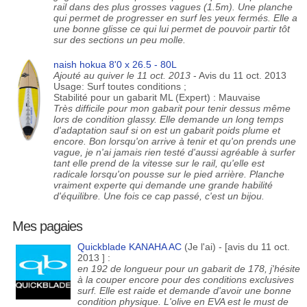
rail dans des plus grosses vagues (1.5m). Une planche
qui permet de progresser en surf les yeux fermés. Elle a
une bonne glisse ce qui lui permet de pouvoir partir tôt
sur des sections un peu molle.
naish hokua 8'0 x 26.5 - 80L
Ajouté au quiver le 11 oct. 2013
- Avis du 11 oct. 2013
Usage: Surf toutes conditions ;
Stabilité pour un gabarit ML (Expert) : Mauvaise
Très difficile pour mon gabarit pour tenir dessus même
lors de condition glassy. Elle demande un long temps
d'adaptation sauf si on est un gabarit poids plume et
encore. Bon lorsqu'on arrive à tenir et qu'on prends une
vague, je n'ai jamais rien testé d'aussi agréable à surfer
tant elle prend de la vitesse sur le rail, qu'elle est
radicale lorsqu'on pousse sur le pied arrière. Planche
vraiment experte qui demande une grande habilité
d'équilibre. Une fois ce cap passé, c'est un bijou.
Mes pagaies
Quickblade KANAHA AC
(Je l'ai) - [avis du 11 oct.
2013 ] :
en 192 de longueur pour un gabarit de 178, j'hésite
à la couper encore pour des conditions exclusives
surf. Elle est raide et demande d'avoir une bonne
condition physique. L'olive en EVA est le must de