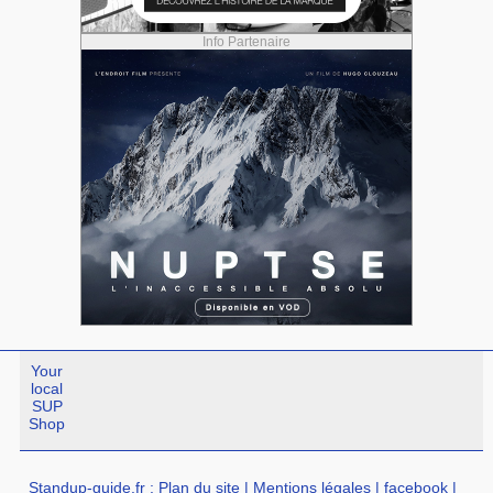
Info Partenaire
Your
local
SUP
Shop
Standup-guide.fr
:
Plan du site
|
Mentions légales
|
facebook
|