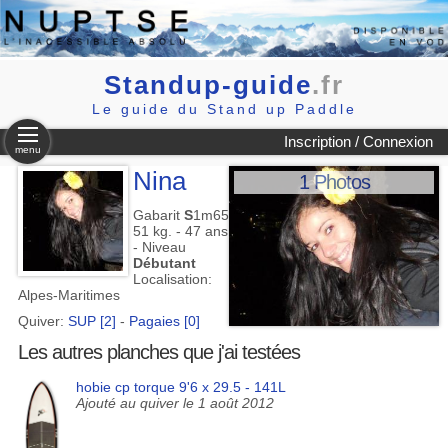
Standup-guide
.fr
Le guide du Stand up Paddle
Inscription / Connexion
menu
Nina
1 Photos
Gabarit
S
1m65
51 kg. - 47 ans
- Niveau
Débutant
Localisation:
Alpes-Maritimes
Quiver:
SUP [2]
-
Pagaies [0]
Les autres planches que j'ai testées
hobie cp torque 9'6 x 29.5 - 141L
Ajouté au quiver le 1 août 2012