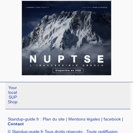
Your
local
SUP
Shop
Standup-guide.fr
:
Plan du site
|
Mentions légales
|
facebook
|
Contact
© Standup-guide.fr Tous droits réservés :
Toute rediffusion,