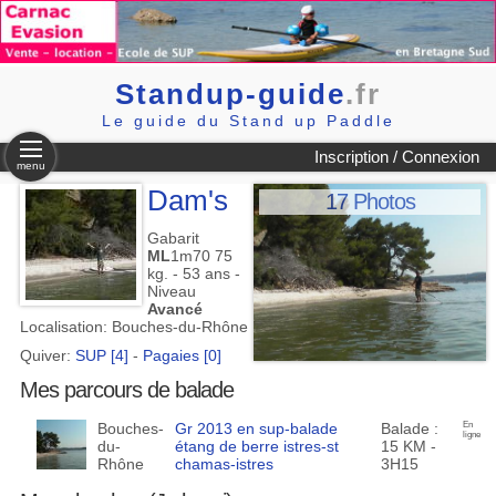
Standup-guide
.fr
Le guide du Stand up Paddle
Inscription / Connexion
menu
Dam's
17 Photos
Gabarit
ML
1m70 75
kg. - 53 ans -
Niveau
Avancé
Localisation: Bouches-du-Rhône
Quiver:
SUP [4]
-
Pagaies [0]
Mes parcours de balade
Bouches-
Gr 2013 en sup-balade
Balade :
En
ligne
du-
étang de berre istres-st
15 KM -
Rhône
chamas-istres
3H15