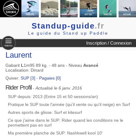
Standup-guide
.fr
Le guide du Stand up Paddle
Inscription / Connexion
menu
Laurent
Gabarit
L
1m95 89 kg. - 48 ans - Niveau
Avancé
Localisation: Dinard
Quiver:
SUP [3]
-
Pagaies [0]
Rider Profil
-
Actualisé le 6 janv. 2016
SUP depuis: 2013 (Entre 15 et 50 sessions/an)
Pratique le SUP toute l'année (qu'il vente ou qu'il neige) en Surf
Autres sports de glisse: Surf et kitesurf
Ce que j'aime dans le SUP: Rider quand les conditions ne le
permettent pas en surf
Ma première planche de SUP: Nashkwell kool 10'