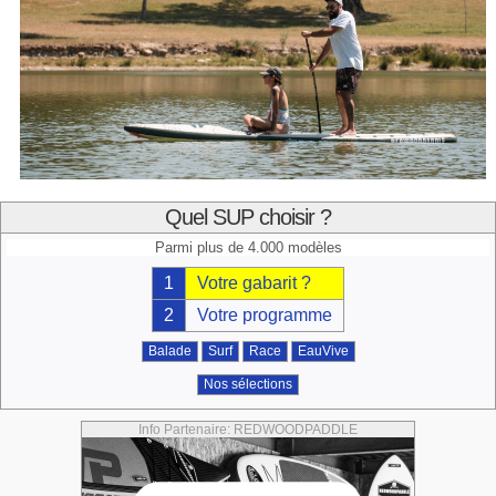
Quel SUP choisir ?
Parmi plus de 4.000 modèles
1
Votre gabarit ?
2
Votre programme
Balade
Surf
Race
EauVive
Nos sélections
Info Partenaire: REDWOODPADDLE