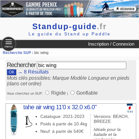
Standup-guide
.fr
Le guide du Stand up Paddle
Inscription / Connexion
menu
Recherche SUP :
bic wing
Rechercher
→ 8 Résultats
Mots clés possibles: Marque Modèle Longueur en pieds
(dans cet ordre)
Rigide
Gonflable
Vous cherchez un SUP:
|
tahe air wing 11'0 x 32.0 x6.0"
Catalogue: 2021-2023
Versions: BEACH,
BREEZE
Poids à partir de 10.4kg
Idéale pour la
Neuf: à partir de 540€
balade et la