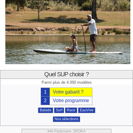
Quel SUP choisir ?
Parmi plus de 4.000 modèles
1
Votre gabarit ?
2
Votre programme
Balade
Surf
Race
EauVive
Nos sélections
Info Partenaire: SROKA