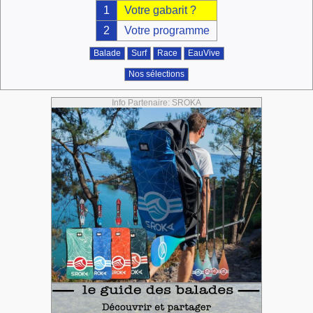
1
Votre gabarit ?
2
Votre programme
Balade
Surf
Race
EauVive
Nos sélections
Info Partenaire: SROKA