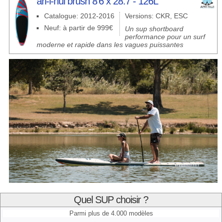
ari-i-nui brush 8'6 x 28.7 - 126L
Catalogue: 2012-2016
Versions: CKR, ESC
Neuf: à partir de 999€
Un sup shortboard
performance pour un surf
moderne et rapide dans les vagues puissantes
Quel SUP choisir ?
Parmi plus de 4.000 modèles