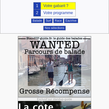
1
Votre gabarit ?
2
Votre programme
Balade
Surf
Race
EauVive
Nos sélections
Exclusif sur standup-guide