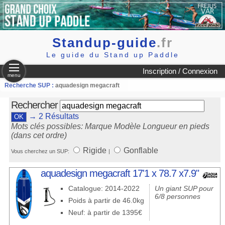
Standup-guide
.fr
Le guide du Stand up Paddle
Inscription / Connexion
menu
Recherche SUP :
aquadesign megacraft
Rechercher
→ 2 Résultats
Mots clés possibles: Marque Modèle Longueur en pieds
(dans cet ordre)
Rigide
Gonflable
Vous cherchez un SUP:
|
aquadesign megacraft 17'1 x 78.7 x7.9"
Catalogue: 2014-2022
Un giant SUP pour
6/8 personnes
Poids à partir de 46.0kg
Neuf: à partir de 1395€