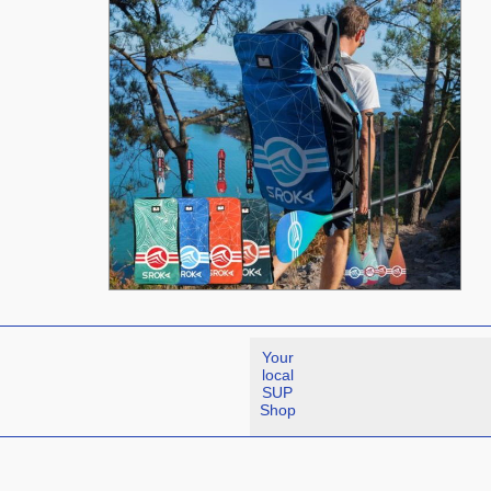
Your
local
SUP
Shop