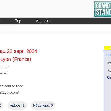
e
Trip
Annuaire
P
au 22 sept. 2024
06
 Lyon (France)
RDV 
lement
V
matos
Su
ion course race
nkayak.com/
2
Vidéos: 1
Réactions: 0