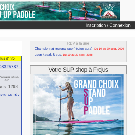
Inscription / Connexion
RDV à la une
Championnat régional sup (région aura)
:
Du 19 au 20 sept. 2026
Lyon kayak & sup
:
Du 19 au 20 sept. 2026
lus d'info
08325787
Votre SUP shop à Frejus
actualisé le 5 juil.
2024
ues: 1298
ivre ce rdv