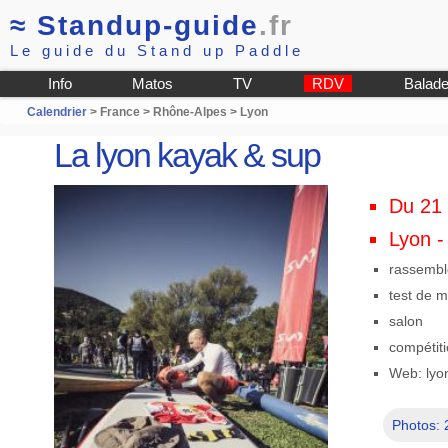
≈
Standup-guide
.fr
Le guide du Stand up Paddle
Info
Matos
TV
RDV
Balad
Calendrier
> France > Rhône-Alpes > Lyon
La lyon kayak & sup
Du 21 
Lyon -
rassemb
test de 
salon
compétit
Web: lyo
Photos: 