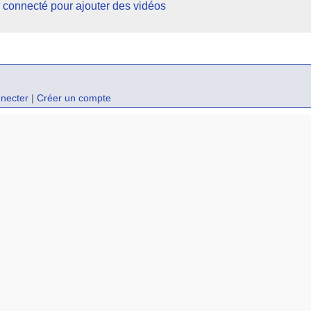
 connecté pour ajouter des vidéos
necter
|
Créer un compte