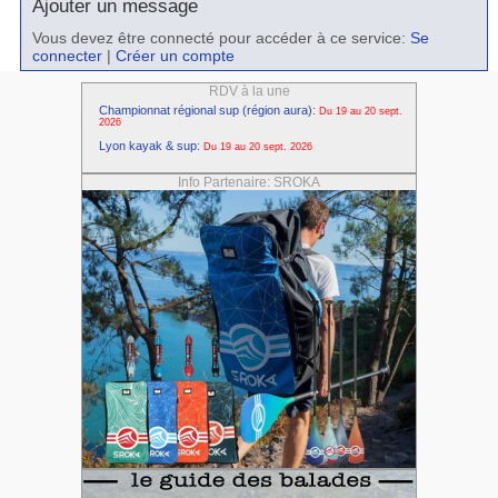
Ajouter un message
Vous devez être connecté pour accéder à ce service:
Se
connecter
|
Créer un compte
RDV à la une
Championnat régional sup (région aura)
:
Du 19 au 20 sept.
2026
Lyon kayak & sup
:
Du 19 au 20 sept. 2026
Info Partenaire: SROKA