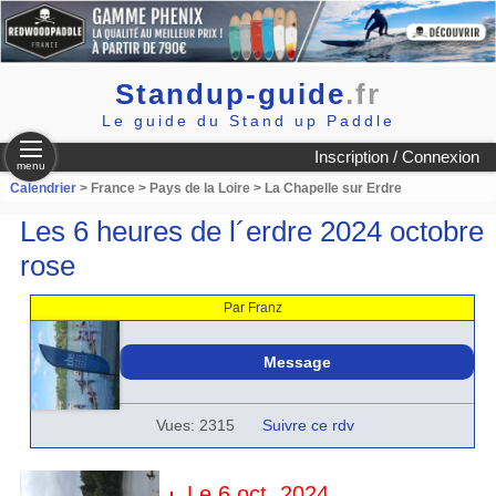
Standup-guide
.fr
Le guide du Stand up Paddle
Inscription / Connexion
menu
Calendrier
> France > Pays de la Loire > La Chapelle sur Erdre
Les 6 heures de l´erdre 2024 octobre
rose
Par
Franz
Message
Vues: 2315
Suivre ce rdv
Le 6 oct. 2024