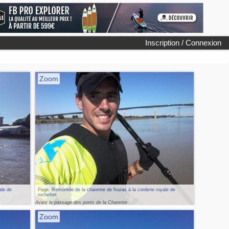
Inscription / Connexion
Zoom
ale de
Page:
Remontée de la charente de fouras à la corderie royale de
rochefort
Avant le passage des ponts de la Charente
Zoom