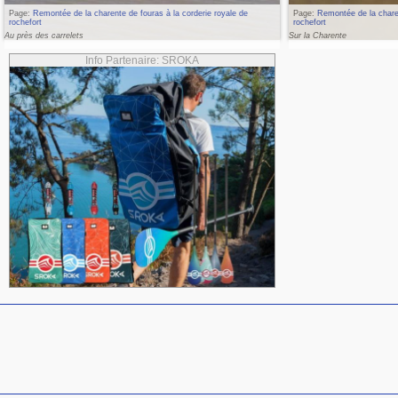
Page:
Remontée de la charente de fouras à la corderie royale de
Page:
Remontée de la charen
rochefort
rochefort
Au près des carrelets
Sur la Charente
Info Partenaire: SROKA