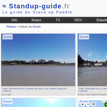
≈
Standup-guide
.fr
Le guide du Stand up Paddle
Info
Matos
TV
RDV
Balad
Photos
> Album de
Kevin
Zoom
Zoom
Page:
Remontée de la charente de fouras à la corderie royale de
Page:
Remontée de la charen
rochefort
rochefort
Fort Lupin
Arrivée à la Corderie Royale
Zoom
Zoom