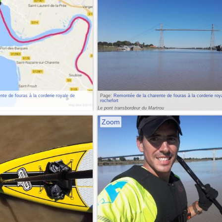
te de fouras à la corderie royale de
Page:
Remontée de la charente de fouras à la corderie roy
rochefort
Le pont transbordeur du Martrou
Zoom