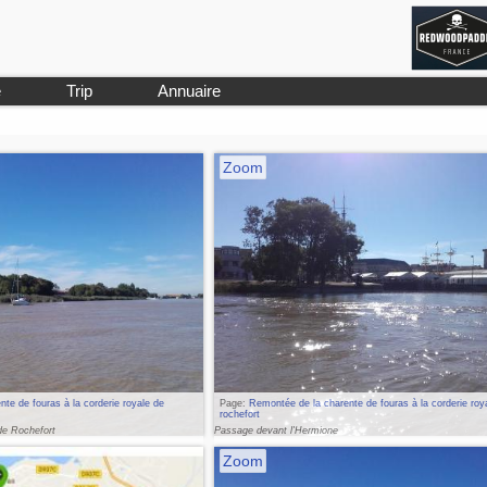
e
Trip
Annuaire
Zoom
te de fouras à la corderie royale de
Page:
Remontée de la charente de fouras à la corderie roy
rochefort
 de Rochefort
Passage devant l'Hermione
Zoom