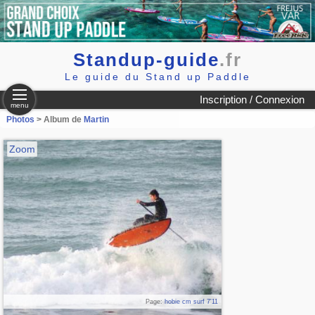
Standup-guide
.fr
Le guide du Stand up Paddle
Inscription / Connexion
menu
Photos
> Album de
Martin
Zoom
Page:
hobie cm surf 7'11