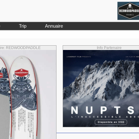
e
Trip
Annuaire
naire: REDWOODPADDLE
Info Partenaire