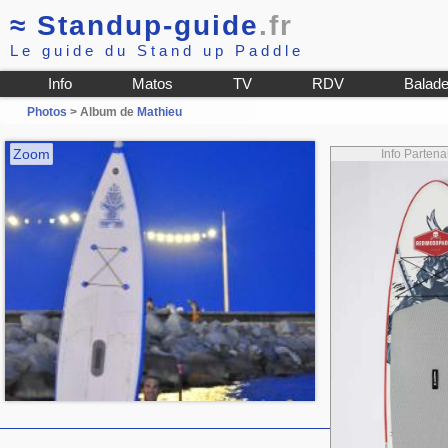
≈
Standup-guide
.fr
Le guide du Stand up Paddle
Info
Matos
TV
RDV
Balad
Photos
> Album de
Mathieu
Zoom
Info Parte