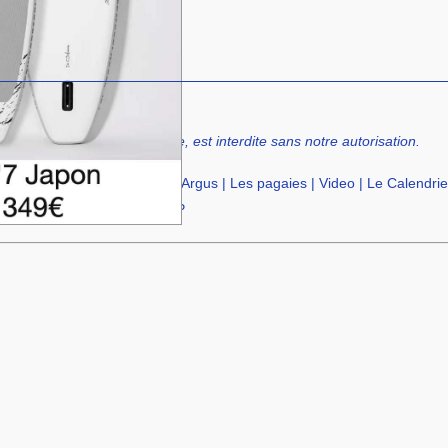
tact
uelque forme, même partielle, est interdite sans notre autorisation.
paratif
|
Petites Annonces
|
Argus
|
Les pagaies
|
Video
|
Le Calendrie
cation de SUP
|
Ecole de SUP