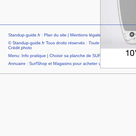
Standup-guide.fr
:
Plan du site
|
Mentions légales
|
facebook
|
Con
© Standup-guide.fr Tous droits réservés :
Toute rediffusion, sous q
Crédit photo
Menu:
Info pratique
|
Choisir sa planche de SUP
|
Test et avis
|
Com
Annuaire :
SurfShop et Magasins pour acheter un SUP
|
Points Lo