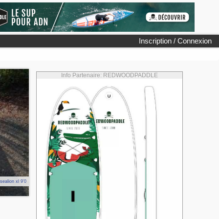
Inscription / Connexion
Info Partenaire: REDWOODPADDLE
sealion xl 9'0