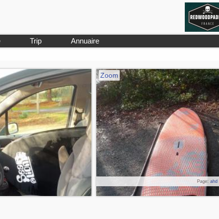
e
Trip
Annuaire
Zoom
Page:
ahd 