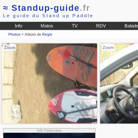
≈
Standup-guide
.fr
Le guide du Stand up Paddle
Info
Matos
TV
RDV
Balad
Photos
> Album de
Regis
Zoom
Zoom
Info Partenaire