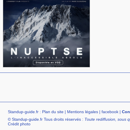
Standup-guide.fr
:
Plan du site
|
Mentions légales
|
facebook
|
Con
© Standup-guide.fr Tous droits réservés :
Toute rediffusion, sous q
Crédit photo