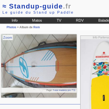
≈
Standup-guide
.fr
Le guide du Stand up Paddle
Info
Matos
TV
RDV
Balad
Photos
> Album de
Rem
Zoom
Info Parte
Page:
f-one madeiro pro 7'11