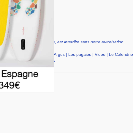
tact
uelque forme, même partielle, est interdite sans notre autorisation.
paratif
|
Petites Annonces
|
Argus
|
Les pagaies
|
Video
|
Le Calendrie
cation de SUP
|
Ecole de SUP