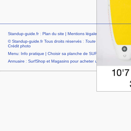
Standup-guide.fr
:
Plan du site
|
Mentions légales
|
facebook
|
Con
© Standup-guide.fr Tous droits réservés :
Toute rediffusion, sous q
Crédit photo
Menu:
Info pratique
|
Choisir sa planche de SUP
|
Test et avis
|
Com
Annuaire :
SurfShop et Magasins pour acheter un SUP
|
Points Lo