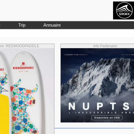
e
Trip
Annuaire
naire: REDWOODPADDLE
Info Partenaire