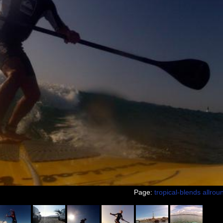
Page:
tropical-blends allrou