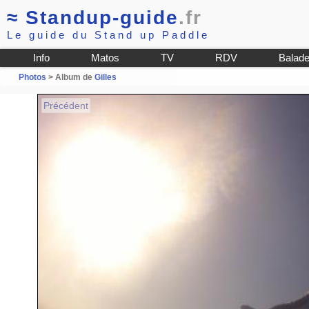
≈
Standup-guide
.fr
Le guide du Stand up Paddle
Info
Matos
TV
RDV
Balad
Photos
> Album de
Gilles
Précédent