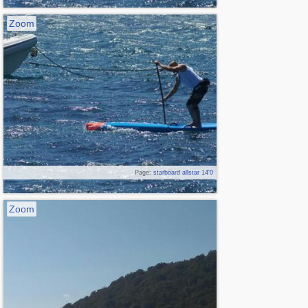
Zoom
Page:
starboard allstar 14'0
Zoom