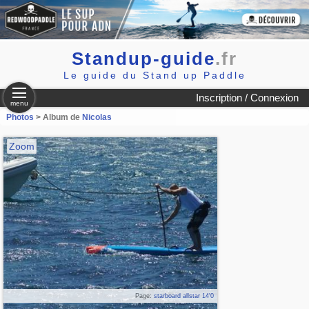
Standup-guide
.fr
Le guide du Stand up Paddle
Inscription / Connexion
menu
Photos
> Album de
Nicolas
Zoom
Page:
starboard allstar 14'0