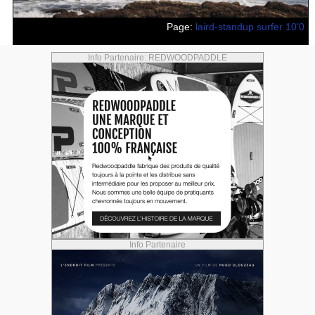
Page:
laird-standup surfer 10'0
Info Partenaire: REDWOODPADDLE
Info Partenaire