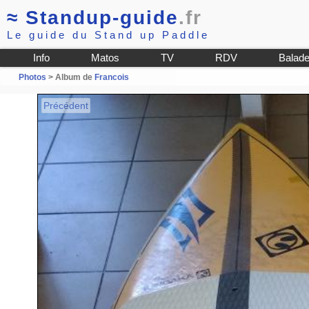
≈
Standup-guide
.fr
Le guide du Stand up Paddle
Info
Matos
TV
RDV
Balad
Photos
> Album de
Francois
Précédent