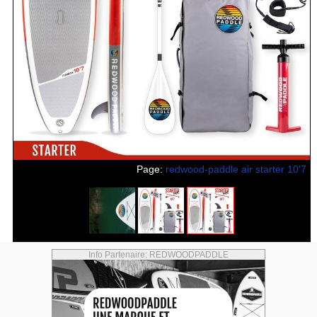
Page:
redwood-paddle air starter 10'7
Info Partenaire: REDWOODPADDLE