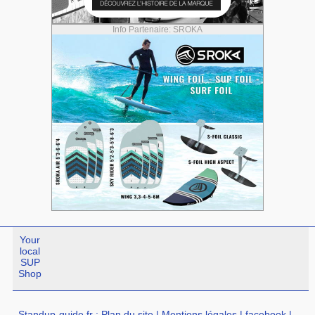
Info Partenaire: SROKA
Your
local
SUP
Shop
Standup-guide.fr
:
Plan du site
|
Mentions légales
|
facebook
|