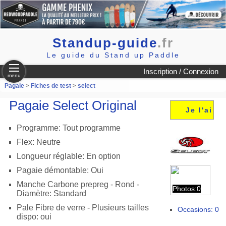
Standup-guide
.fr
Le guide du Stand up Paddle
Inscription / Connexion
menu
Pagaie
>
Fiches de test
>
select
Pagaie Select Original
Je l'ai
Programme: Tout programme
Flex: Neutre
Longueur réglable: En option
Pagaie démontable: Oui
Manche Carbone prepreg - Rond -
Photos:0
Diamètre: Standard
Pale Fibre de verre - Plusieurs tailles
Occasions: 0
dispo: oui