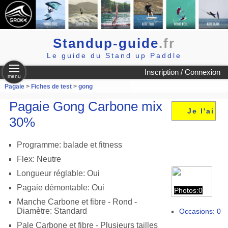
Standup-guide
.fr
Le guide du Stand up Paddle
Inscription / Connexion
menu
Pagaie
>
Fiches de test
>
gong
Pagaie Gong Carbone mix
Je l'ai
30%
Programme: balade et fitness
Flex: Neutre
Longueur réglable: Oui
Pagaie démontable: Oui
Photos:0
Manche Carbone et fibre - Rond -
Diamètre: Standard
Occasions: 0
Pale Carbone et fibre - Plusieurs tailles