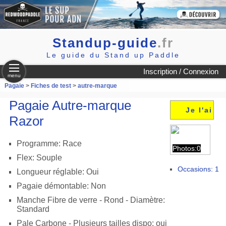
Standup-guide
.fr
Le guide du Stand up Paddle
Inscription / Connexion
menu
Pagaie
>
Fiches de test
>
autre-marque
Pagaie Autre-marque
Je l'ai
Razor
Programme: Race
Photos:0
Flex: Souple
Occasions: 1
Longueur réglable: Oui
Pagaie démontable: Non
Manche Fibre de verre - Rond - Diamètre:
Standard
Pale Carbone - Plusieurs tailles dispo: oui