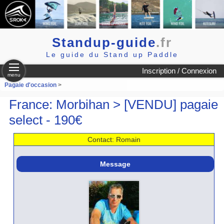
Standup-guide
.fr
Le guide du Stand up Paddle
Inscription / Connexion
menu
Pagaie d'occasion
>
France: Morbihan > [VENDU] pagaie
select - 190€
Contact: Romain
Message