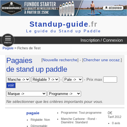
Standup-guide
.fr
Le guide du Stand up Paddle
Inscription / Connexion
menu
Pagaie
> Fiches de Test
Pagaies
[
Nouvelle recherche
] - [
Chercher une occaz.
]
de stand up paddle
-
-
Prix max
Ne sélectionner que les critères importants pour vous.
pagaie
0€
Programme: Tout programme
Tarif 2012
Manche Carbone - Rond -
Réglable: Non
Diamètre: Standard
0 avis
Démontable: