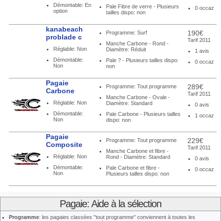
Démontable: En
Pale Fibre de verre - Plusieurs
0 occaz
option
tailles dispo: non
kanabeach
190€
Programme: Surf
problade c
Tarif 2011
Manche Carbone - Rond -
Réglable: Non
Diamètre: Réduit
1 avis
Démontable:
Pale ? - Plusieurs tailles dispo:
0 occaz
Non
non
Pagaie
289€
Programme: Tout programme
Carbone
Tarif 2011
Manche Carbone - Ovale -
Réglable: Non
Diamètre: Standard
0 avis
Démontable:
Pale Carbone - Plusieurs tailles
1 occaz
Non
dispo: non
Pagaie
229€
Programme: Tout programme
Composite
Tarif 2011
Manche Carbone et fibre -
Réglable: Non
Rond - Diamètre: Standard
0 avis
Démontable:
Pale Carbone et fibre -
0 occaz
Non
Plusieurs tailles dispo: non
Pagaie: Aide à la sélection
Programme
: les pagaies classées "tout programme" conviennent à toutes les