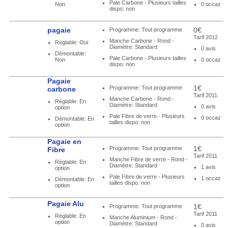
Pale Carbone - Plusieurs tailles
Non
0 occaz
dispo: non
pagaie
0€
Programme: Tout programme
Tarif 2012
Manche Carbone - Rond -
Réglable: Oui
Diamètre: Standard
0 avis
Démontable:
Pale Carbone - Plusieurs tailles
Non
0 occaz
dispo: non
Pagaie
1€
Programme: Tout programme
carbone
Tarif 2011
Manche Carbone - Rond -
Réglable: En
Diamètre: Standard
0 avis
option
Pale Fibre de verre - Plusieurs
0 occaz
Démontable: En
tailles dispo: non
option
Pagaie en
1€
Programme: Tout programme
Fibre
Tarif 2011
Manche Fibre de verre - Rond -
Réglable: En
Diamètre: Standard
1 avis
option
Pale Fibre de verre - Plusieurs
1 occaz
Démontable: En
tailles dispo: non
option
Pagaie Alu
1€
Programme: Tout programme
Tarif 2011
Réglable: En
Manche Aluminium - Rond -
option
Diamètre: Standard
0 avis