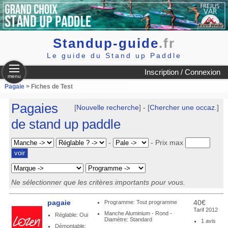
Standup-guide
.fr
Le guide du Stand up Paddle
Inscription / Connexion
menu
Pagaie
> Fiches de Test
Pagaies
[
Nouvelle recherche
] - [
Chercher une occaz.
]
de stand up paddle
-
-
Prix max
Ne sélectionner que les critères importants pour vous.
pagaie
40€
Programme: Tout programme
Tarif 2012
Manche Aluminium - Rond -
Réglable: Oui
Diamètre: Standard
1 avis
Démontable: