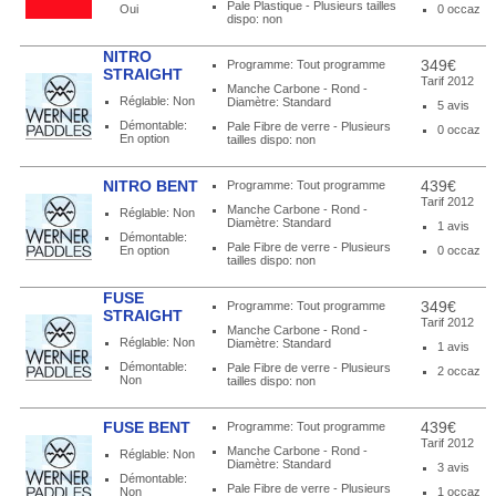
Pale Plastique - Plusieurs tailles
Oui
0 occaz
dispo: non
NITRO
349€
Programme: Tout programme
STRAIGHT
Tarif 2012
Manche Carbone - Rond -
Réglable: Non
Diamètre: Standard
5 avis
Démontable:
Pale Fibre de verre - Plusieurs
0 occaz
En option
tailles dispo: non
NITRO BENT
439€
Programme: Tout programme
Tarif 2012
Manche Carbone - Rond -
Réglable: Non
Diamètre: Standard
1 avis
Démontable:
Pale Fibre de verre - Plusieurs
En option
0 occaz
tailles dispo: non
FUSE
349€
Programme: Tout programme
STRAIGHT
Tarif 2012
Manche Carbone - Rond -
Réglable: Non
Diamètre: Standard
1 avis
Démontable:
Pale Fibre de verre - Plusieurs
2 occaz
Non
tailles dispo: non
FUSE BENT
439€
Programme: Tout programme
Tarif 2012
Manche Carbone - Rond -
Réglable: Non
Diamètre: Standard
3 avis
Démontable:
Pale Fibre de verre - Plusieurs
Non
1 occaz