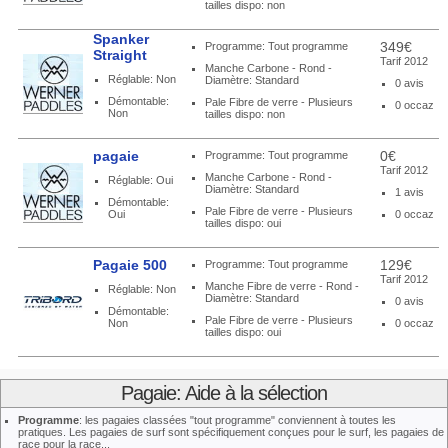
tailles dispo: non
Spanker
349€
Programme: Tout programme
Straight
Tarif 2012
Manche Carbone - Rond -
Réglable: Non
Diamètre: Standard
0 avis
Démontable:
Pale Fibre de verre - Plusieurs
0 occaz
Non
tailles dispo: non
pagaie
0€
Programme: Tout programme
Tarif 2012
Manche Carbone - Rond -
Réglable: Oui
Diamètre: Standard
1 avis
Démontable:
Pale Fibre de verre - Plusieurs
Oui
0 occaz
tailles dispo: oui
Pagaie 500
129€
Programme: Tout programme
Tarif 2012
Manche Fibre de verre - Rond -
Réglable: Non
Diamètre: Standard
0 avis
Démontable:
Pale Fibre de verre - Plusieurs
Non
0 occaz
tailles dispo: oui
Pagaie: Aide à la sélection
Programme
: les pagaies classées "tout programme" conviennent à toutes les
pratiques. Les pagaies de surf sont spécifiquement conçues pour le surf, les pagaies de
race pour la race...