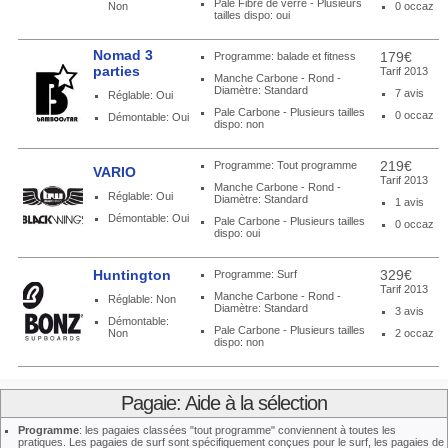
Pale Fibre de verre - Plusieurs
Non
0 occaz
tailles dispo: oui
Nomad 3
179€
Programme: balade et fitness
parties
Tarif 2013
Manche Carbone - Rond -
Diamètre: Standard
7 avis
Réglable: Oui
Pale Carbone - Plusieurs tailles
0 occaz
Démontable: Oui
dispo: non
219€
Programme: Tout programme
VARIO
Tarif 2013
Manche Carbone - Rond -
Réglable: Oui
Diamètre: Standard
1 avis
Démontable: Oui
Pale Carbone - Plusieurs tailles
0 occaz
dispo: oui
Huntington
329€
Programme: Surf
Tarif 2013
Manche Carbone - Rond -
Réglable: Non
Diamètre: Standard
3 avis
Démontable:
Pale Carbone - Plusieurs tailles
Non
2 occaz
dispo: non
Pagaie: Aide à la sélection
Programme
: les pagaies classées "tout programme" conviennent à toutes les
pratiques. Les pagaies de surf sont spécifiquement conçues pour le surf, les pagaies de