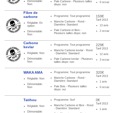
Démontable:
Pale Carbone - Plusieurs tailles
0 occaz
Non
dispo: non
Fibre de
159€
Programme: Tout programme
carbone
Tarif 2013
Manche Carbone - Rond -
Réglable: En
Diamètre: Standard
13 avis
option
Pale Carbone et fibre -
2 occaz
Démontable:
Plusieurs tailles dispo: non
Non
Carbone
229€
Programme: Tout programme
kevlar
Tarif 2013
Manche Carbone kevlar - Rond
Réglable: Non
- Diamètre: Standard
12 avis
Démontable:
Pale Carbone kevlar - Plusieurs
3 occaz
Non
tailles dispo: non
WAKA AMA
320€
Programme: Tout programme
Tarif 2013
Manche Carbone - Rond -
Réglable: Non
Diamètre: Standard
1 avis
Démontable:
Pale Bois - Plusieurs tailles
Non
0 occaz
dispo: oui
Tatihou
0€
Programme: Surf
Tarif 2013
Manche Carbone et fibre - Rond
Réglable: Non
- Diamètre: Standard
1 avis
Démontable: