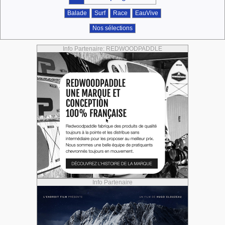
Balade
Surf
Race
EauVive
Nos sélections
Info Partenaire: REDWOODPADDLE
Info Partenaire