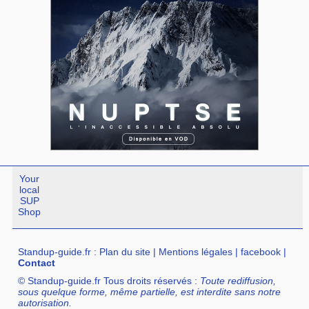
Your
local
SUP
Shop
Standup-guide.fr
:
Plan du site
|
Mentions légales
|
facebook
|
Contact
© Standup-guide.fr Tous droits réservés :
Toute rediffusion,
sous quelque forme, même partielle, est interdite sans notre
autorisation.