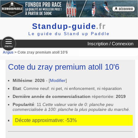
Standup-guide
.fr
Le guide du Stand up Paddle
Inscription / Connexion
menu
Argus
> Cote zray premium atoll 10'6
Cote du zray premium atoll 10'6
Millésime
:
2026
- [
Modifier
]
Etat
: Comme neuf: ni pet, ni enfoncement, ni réparation
Dernière année de commercialisation
répertoriée:
2019
Popularité
: 11
Cette valeur varie de 0: planche peu
commercialisée à 100: planche la plus populaire du marché.
Décote approximative: -53%