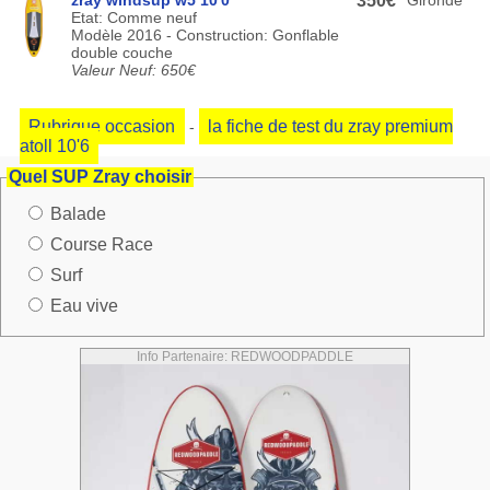
zray windsup w5 10'0
350€
Gironde
Etat: Comme neuf
Modèle 2016 - Construction: Gonflable
double couche
Valeur Neuf: 650€
Rubrique occasion
la fiche de test du zray premium
-
atoll 10'6
Quel SUP Zray choisir
Balade
Course Race
Surf
Eau vive
Info Partenaire: REDWOODPADDLE