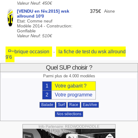
Valeur Neuf: 450€
[VENDU en fév.2015] wsk
375€
Aisne
allround 10'0
Etat: Comme neuf
Modèle 2014 - Construction:
Gonflable
Valeur Neuf: 510€
Rubrique occasion
la fiche de test du wsk allround
-
9'6
Quel SUP choisir ?
Parmi plus de 4.000 modèles
1
Votre gabarit ?
2
Votre programme
Balade
Surf
Race
EauVive
Nos sélections
Info Partenaire: REDWOODPADDLE