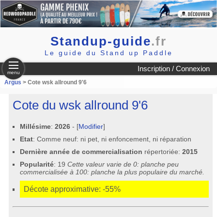
Standup-guide
.fr
Le guide du Stand up Paddle
Inscription / Connexion
menu
Argus
> Cote wsk allround 9'6
Cote du wsk allround 9'6
Millésime
:
2026
- [
Modifier
]
Etat
: Comme neuf: ni pet, ni enfoncement, ni réparation
Dernière année de commercialisation
répertoriée:
2015
Popularité
: 19
Cette valeur varie de 0: planche peu
commercialisée à 100: planche la plus populaire du marché.
Décote approximative: -55%